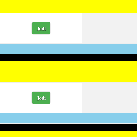
Jodi
Jodi