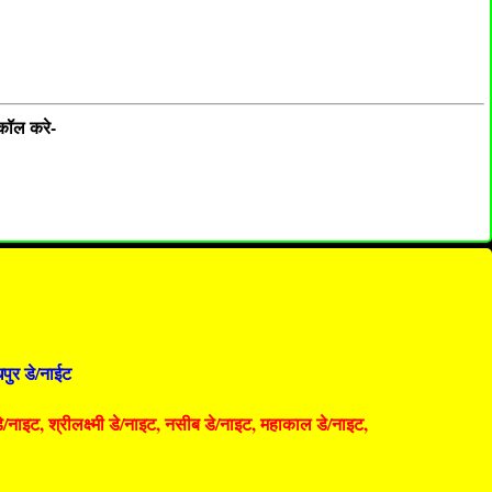
कॉल करे-
पुर डे/नाईट
 डे/नाइट, श्रीलक्ष्मी डे/नाइट, नसीब डे/नाइट, महाकाल डे/नाइट,