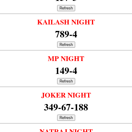
Refresh
KAILASH NIGHT
789-4
Refresh
MP NIGHT
149-4
Refresh
JOKER NIGHT
349-67-188
Refresh
NATRAJ NIGHT