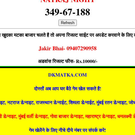
349-67-188
Refresh
खुदका मटका बाजार चलते है तो अपना रिजल्ट साईट पर अपडेट करवाने के लिए 
Jakir Bhai- 09407290958
अडवांस रिजल्ट फीस- Rs.10000/-
DKMATKA.COM
दोस्तों अब आप घर बैठे गेम खेल सकते है!
इट, नटराज डे/नाइट, राजस्थान डे/नाईट, शिमला डे/नाईट, मुंबई रतन डे/नाइट, जोध
डे/नाइट, मुंबई वर्ली डे/नाइट, गोवा बाजार डे/नाइट, महाराष्ट्र डे/नाइट, धनलक्ष्मी
गेम खेलेंने के लिए नीचे दीये नंबर पर संपर्क करे!