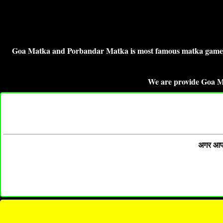
Goa Matka and Porbandar Matka is most famous matka game i
We are provide Goa Matka wit
अगर आप 