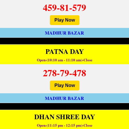
459-81-579
Play Now
MADHUR BAZAR
PATNA DAY
Open-(10:10 am - 11:10 am)-Close
278-79-478
Play Now
MADHUR BAZAR
DHAN SHREE DAY
Open-(11:15 pm - 12:15 pm)-Close