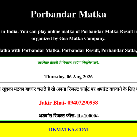
Porbandar Matka
n India. You can play online matka of Porbandar Matka Result i
organized by Goa Matka Company.
h Porbandar Matka, Porbandar Result, Porbandar Satta, Porban
डायरेक्ट कंपनी से रिजल्ट आयेगा रिफ्रेश करे-
Thursday, 06 Aug 2026
खुदका मटका बाजार चलते है तो अपना रिजल्ट साईट पर अपडेट करवाने के लिए 
Jakir Bhai- 09407290958
अडवांस रिजल्ट फीस- Rs.10000/-
DKMATKA.COM