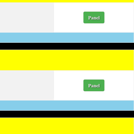
Panel
Panel