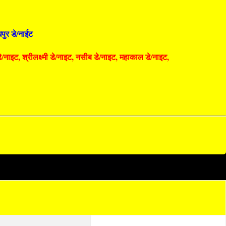
पुर डे/नाईट
 डे/नाइट, श्रीलक्ष्मी डे/नाइट, नसीब डे/नाइट, महाकाल डे/नाइट,