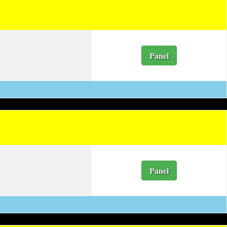
Panel
Panel