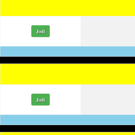
Jodi
Jodi