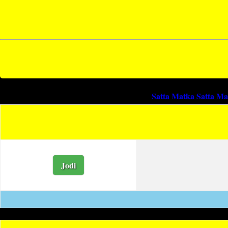
Satta Matka
Satta Matka
Satt
Jodi