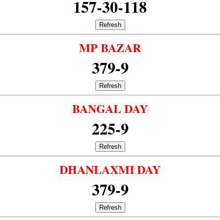
157-30-118
Refresh
MP BAZAR
379-9
Refresh
BANGAL DAY
225-9
Refresh
DHANLAXMI DAY
379-9
Refresh