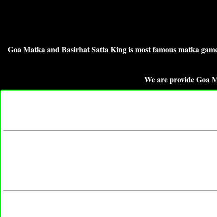
Goa Matka and Basirhat Satta King is most famous matka game in
We are provide Goa Matka with 