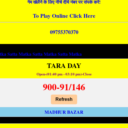
गेम खेलेंने के लिए नीचे दीये नंबर पर संपर्क करे!
To Play Online Click Here
09755370370
a Matka
Satta Matka
Satta Matka
TARA DAY
Open-(01:40 pm - 03:10 pm)-Close
900-91/146
Refresh
MADHUR BAZAR