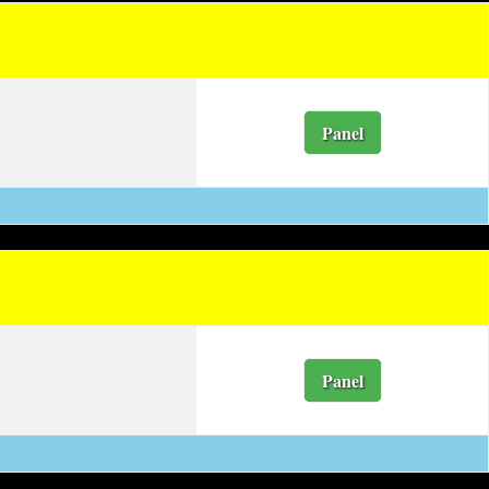
Panel
Panel