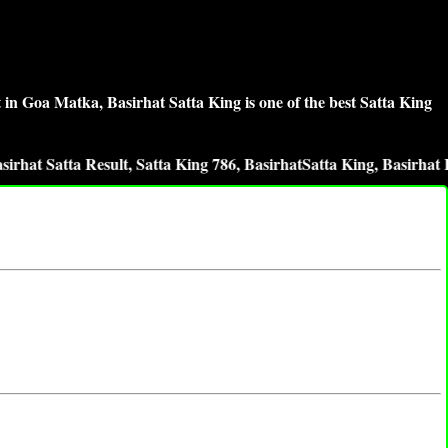
in Goa Matka, Basirhat Satta King is one of the best Satta King
tta Result, Satta King 786, BasirhatSatta King, Basirhat Live Sat