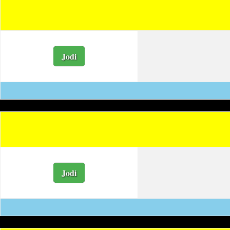
Jodi
Jodi