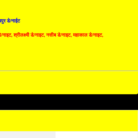
पुर डे/नाईट
 डे/नाइट, श्रीलक्ष्मी डे/नाइट, नसीब डे/नाइट, महाकाल डे/नाइट,