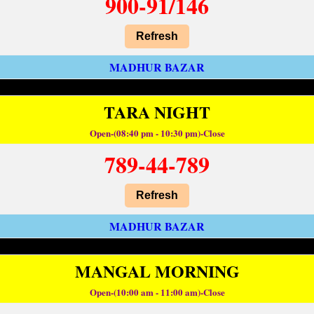
900-91/146
Refresh
MADHUR BAZAR
TARA NIGHT
Open-(08:40 pm - 10:30 pm)-Close
789-44-789
Refresh
MADHUR BAZAR
MANGAL MORNING
Open-(10:00 am - 11:00 am)-Close