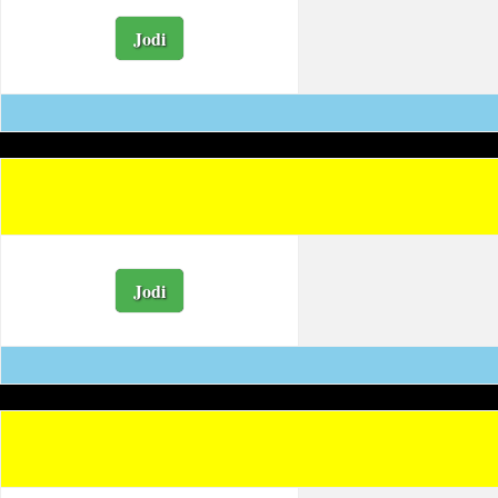
Jodi
Jodi