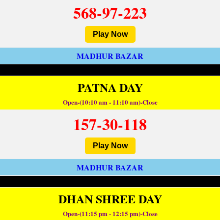
568-97-223
Play Now
MADHUR BAZAR
PATNA DAY
Open-(10:10 am - 11:10 am)-Close
157-30-118
Play Now
MADHUR BAZAR
DHAN SHREE DAY
Open-(11:15 pm - 12:15 pm)-Close