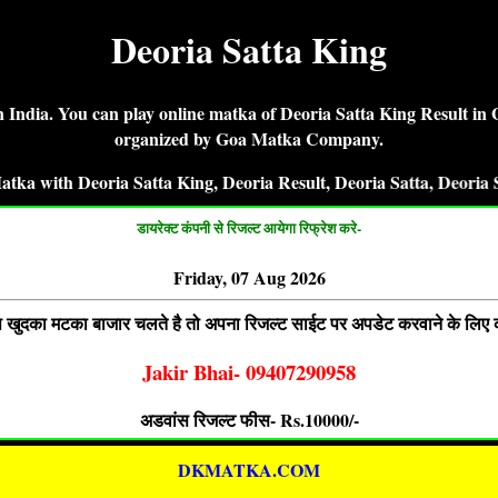
Deoria Satta King
ndia. You can play online matka of Deoria Satta King Result in 
organized by Goa Matka Company.
Deoria Satta King, Deoria Result, Deoria Satta, Deoria Satta Resu
डायरेक्ट कंपनी से रिजल्ट आयेगा रिफ्रेश करे-
Friday, 07 Aug 2026
खुदका मटका बाजार चलते है तो अपना रिजल्ट साईट पर अपडेट करवाने के लिए 
Jakir Bhai- 09407290958
अडवांस रिजल्ट फीस- Rs.10000/-
DKMATKA.COM