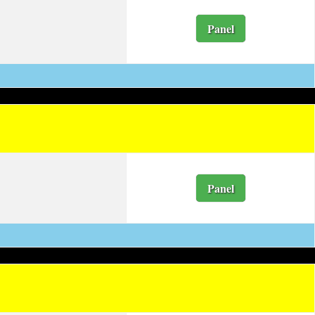
Panel
Panel