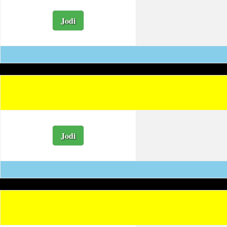
Jodi
Jodi