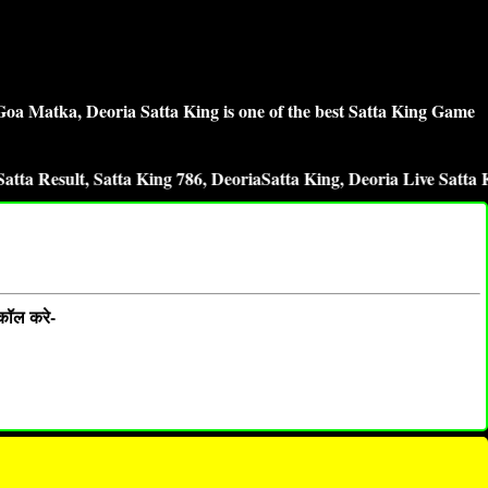
Goa Matka, Deoria Satta King is one of the best Satta King Game
lt, Satta King 786, DeoriaSatta King, Deoria Live Satta King Res
कॉल करे-