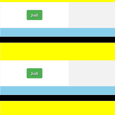
Jodi
Jodi