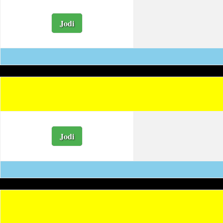
Jodi
Jodi