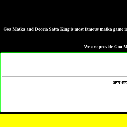
Goa Matka and Deoria Satta King is most famous matka game in I
We are provide Goa Matka with 
अगर आप 