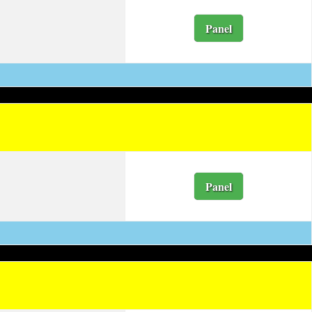
Panel
Panel