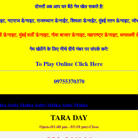
दोस्तों अब आप घर बैठे गेम खेल सकते है!
इट, नटराज डे/नाइट, राजस्थान डे/नाईट, शिमला डे/नाईट, मुंबई रतन डे/नाइट, जोध
डे/नाइट, मुंबई वर्ली डे/नाइट, गोवा बाजार डे/नाइट, महाराष्ट्र डे/नाइट, धनलक्ष्मी
गेम खेलेंने के लिए नीचे दीये नंबर पर संपर्क करे!
To Play Online Click Here
09755370370
a Matka
Satta Matka
Satta Matka
TARA DAY
Open-(01:40 pm - 03:10 pm)-Close