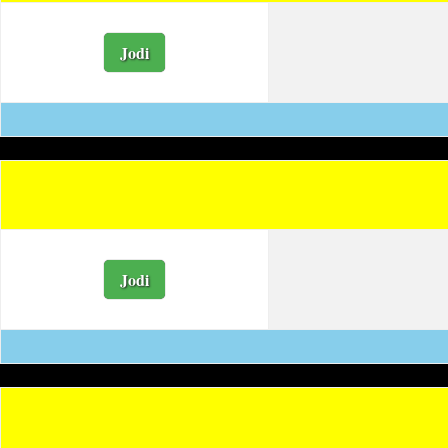
Jodi
Jodi