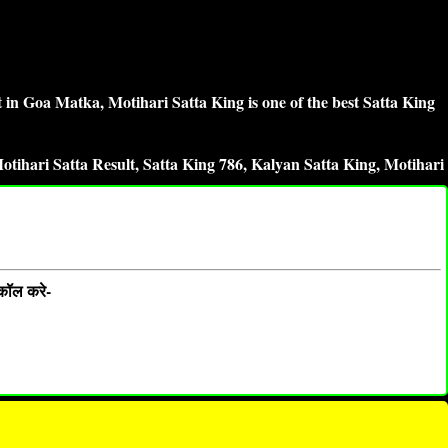
in Goa Matka, Motihari Satta King is one of the best Satta King
atta Result, Satta King 786, Kalyan Satta King, Motihari Live Sat
कॉल करे-