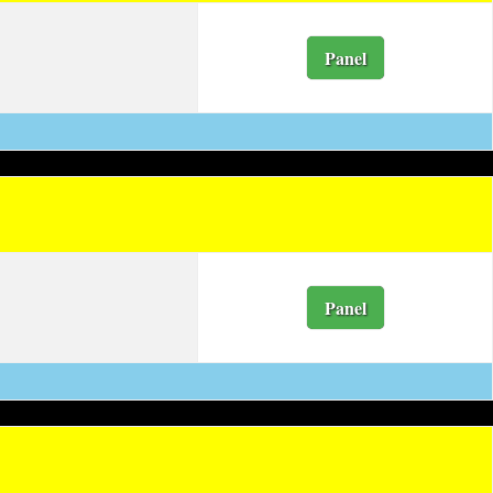
Panel
Panel