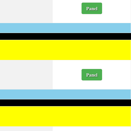
Panel
Panel