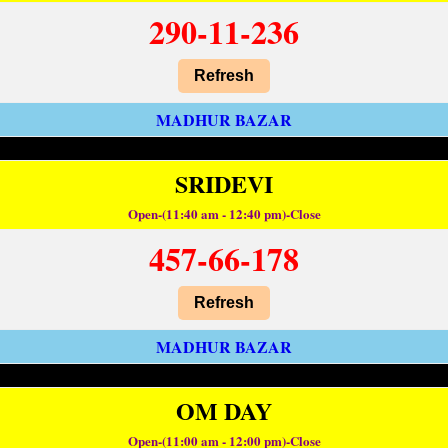
290-11-236
Refresh
MADHUR BAZAR
SRIDEVI
Open-(11:40 am - 12:40 pm)-Close
457-66-178
Refresh
MADHUR BAZAR
OM DAY
Open-(11:00 am - 12:00 pm)-Close