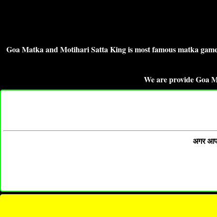
Goa Matka and Motihari Satta King is most famous matka game in
We are provide Goa Matka with 
अगर आप 