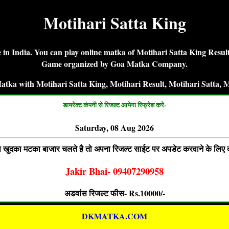
Motihari Satta King
 India. You can play online matka of Motihari Satta King Result 
Game organized by Goa Matka Company.
Motihari Satta King, Motihari Result, Motihari Satta, Motihari S
डायरेक्ट कंपनी से रिजल्ट आयेगा रिफ्रेश करे-
Saturday, 08 Aug 2026
खुदका मटका बाजार चलते है तो अपना रिजल्ट साईट पर अपडेट करवाने के लिए 
Jakir Bhai- 09407290958
अडवांस रिजल्ट फीस- Rs.10000/-
DKMATKA.COM